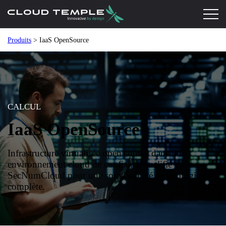
Produits
> IaaS OpenSource
CALCUL
IaaS OpenSource
Infrastructure virtualisée open source dans un
environnement cloud de confiance qualifié
SecNumCloud pour une souveraineté technologique
complète.