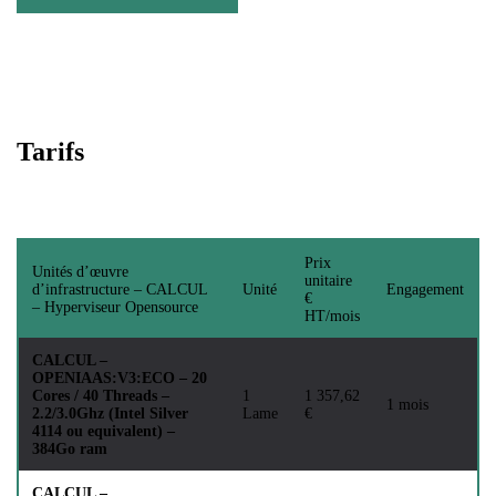
Tarifs
Prix
Unités d’œuvre
unitaire
d’infrastructure – CALCUL
Unité
Engagement
€
– Hyperviseur Opensource
HT/mois
CALCUL –
OPENIAAS:V3:ECO – 20
Cores / 40 Threads –
1
1 357,62
1 mois
2.2/3.0Ghz (Intel Silver
Lame
€
4114 ou equivalent) –
384Go ram
CALCUL –